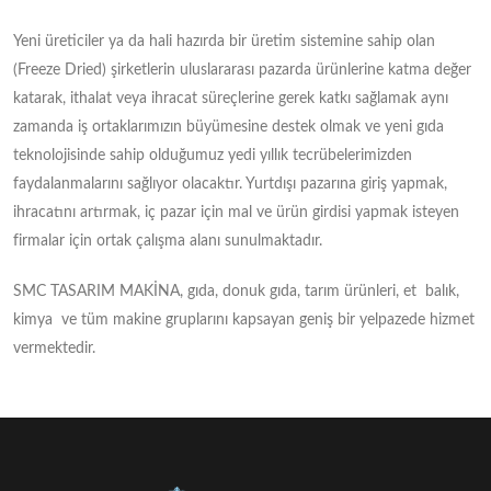
Yeni üreticiler ya da hali hazırda bir üretim sistemine sahip olan
(Freeze Dried) şirketlerin uluslararası pazarda ürünlerine katma değer
katarak, ithalat veya ihracat süreçlerine gerek katkı sağlamak aynı
zamanda iş ortaklarımızın büyümesine destek olmak ve yeni gıda
teknolojisinde sahip olduğumuz yedi yıllık tecrübelerimizden
faydalanmalarını sağlıyor olacaktır. Yurtdışı pazarına giriş yapmak,
ihracatını artırmak, iç pazar için mal ve ürün girdisi yapmak isteyen
firmalar için ortak çalışma alanı sunulmaktadır.
SMC TASARIM MAKİNA, gıda, donuk gıda, tarım ürünleri, et balık,
kimya ve tüm makine gruplarını kapsayan geniş bir yelpazede hizmet
vermektedir.