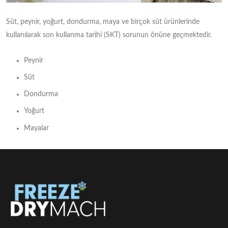
Süt, peynir, yoğurt, dondurma, maya ve birçok süt ürünlerinde
kullanılarak son kullanma tarihi (SKT) sorunun önüne geçmektedir.
Peynir
Süt
Dondurma
Yoğurt
Mayalar