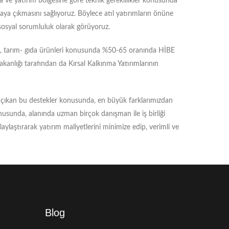
a ve yatırım bölgesine göre teknik gereklilikler konusunda
taya çıkmasını sağlıyoruz. Böylece atıl yatırımların önüne
r sosyal sorumluluk olarak görüyoruz.
a, tarım- gıda ürünleri konusunda %50-65 oranında HİBE
anlığı tarafından da Kırsal Kalkınma Yatırımlarının
na çıkan bu destekler konusunda, en büyük farklarımızdan
sunda, alanında uzman birçok danışman ile iş birliği
aylaştırarak yatırım maliyetlerini minimize edip, verimli ve
Blog