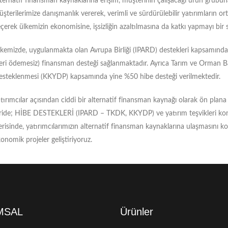
ternatif finansman kaynaklarına erişim, müşterinin çalışacağı ürün grubun
şterilerimize danışmanlık vererek, verimli ve sürdürülebilir yatırımların or
çerek ülkemizin ekonomisine, işsizliğin azaltılmasına da katkı yapmayı bi
kemizde, uygulanmakta olan Avrupa Birliği (IPARD) destekleri kapsamınd
eri ödemesiz) finansman desteği sağlanmaktadır. Ayrıca Tarım ve Orman Bak
esteklenmesi (KKYDP) kapsamında yine %50 hibe desteği verilmektedir.
tırımcılar açısından ciddi bir alternatif finansman kaynağı olarak ön pla
ride; HİBE DESTEKLERİ (IPARD – TKDK, KKYDP) ve yatırım teşvikleri konu
erisinde, yatırımcılarımızın alternatif finansman kaynaklarına ulaşmasını kol
onomik projeler geliştiriyoruz.
MSAL
Ürünler