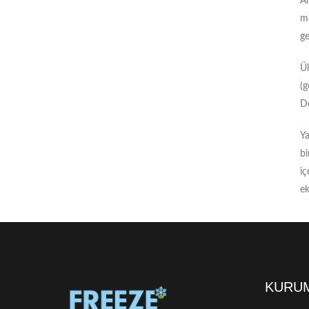
Al
mü
ge
Ül
(g
D
Ya
bi
iç
ek
KURU