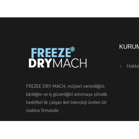
KURU
Hakkı
FREZEE DRY MACH, müşteri verimliliğini,
kârlılığını ve iş güvenliğini artırmaya yönelik
hedefleri ile çalışan ileri teknoloji üreten bir
makina firmasıdır.
İstanbul Deri Organize Yan Sanayi 3
Nolu Giriş Nubuk Cad. YB-6B No: 12