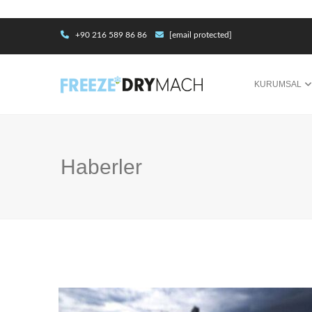
+90 216 589 86 86
[email protected]
KURUMSAL
Haberler