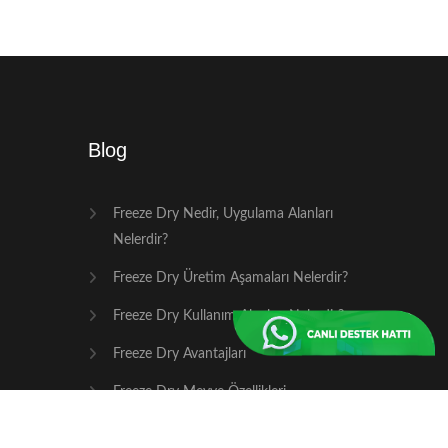
Blog
Freeze Dry Nedir, Uygulama Alanları
Nelerdir?
Freeze Dry Üretim Aşamaları Nelerdir?
Freeze Dry Kullanım Alanları Nelerdir?
Freeze Dry Avantajları
Freeze Dry Meyve Özellikleri
Freeze Drying - Dondurarak Kurutma ile