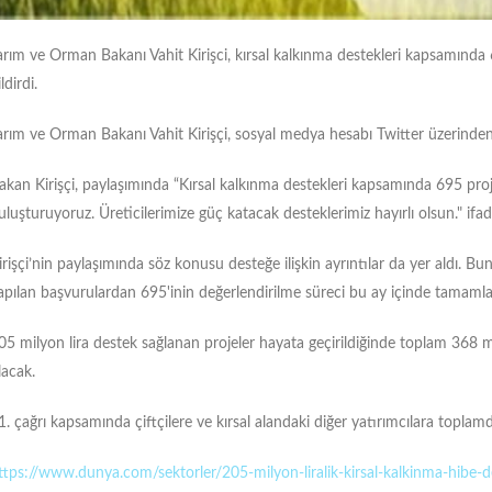
arım ve Orman Bakanı Vahit Kirişci, kırsal kalkınma destekleri kapsamında 
ldirdi.
arım ve Orman Bakanı Vahit Kirişçi, sosyal medya hesabı Twitter üzerinden
akan Kirişçi, paylaşımında “Kırsal kalkınma destekleri kapsamında 695 proj
uluşturuyoruz. Üreticilerimize güç katacak desteklerimiz hayırlı olsun." ifade
irişçi’nin paylaşımında söz konusu desteğe ilişkin ayrıntılar da yer aldı. B
apılan başvurulardan 695'inin değerlendirilme süreci bu ay içinde tamamla
05 milyon lira destek sağlanan projeler hayata geçirildiğinde toplam 368 m
lacak.
1. çağrı kapsamında çiftçilere ve kırsal alandaki diğer yatırımcılara toplam
ttps://www.dunya.com/sektorler/205-milyon-liralik-kirsal-kalkinma-hibe-d