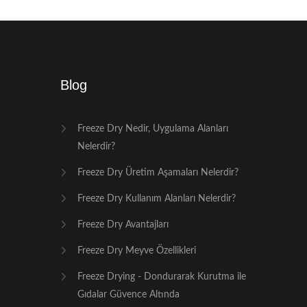
Blog
Freeze Dry Nedir, Uygulama Alanları
Nelerdir?
Freeze Dry Üretim Aşamaları Nelerdir?
Freeze Dry Kullanım Alanları Nelerdir?
Freeze Dry Avantajları
Freeze Dry Meyve Özellikleri
Freeze Drying - Dondurarak Kurutma ile
Gıdalar Güvence Altında