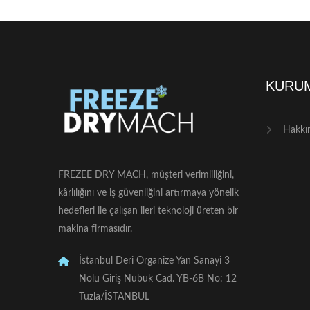
KURU
Hakkı
FREZEE DRY MACH, müşteri verimliliğini,
kârlılığını ve iş güvenliğini artırmaya yönelik
hedefleri ile çalışan ileri teknoloji üreten bir
makina firmasıdır.
İstanbul Deri Organize Yan Sanayi 3
Nolu Giriş Nubuk Cad. YB-6B No: 12
Tuzla/İSTANBUL