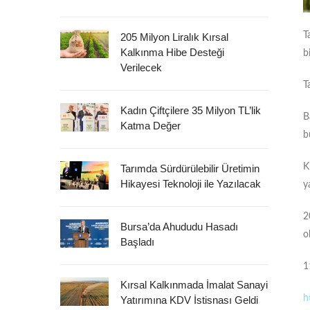
T
205 Milyon Liralık Kırsal
Kalkınma Hibe Desteği
bi
Verilecek
T
Kadın Çiftçilere 35 Milyon TL’lik
B
Katma Değer
b
K
Tarımda Sürdürülebilir Üretimin
Hikayesi Teknoloji ile Yazılacak
y
2
Bursa’da Ahududu Hasadı
o
Başladı
1
Kırsal Kalkınmada İmalat Sanayi
h
Yatırımına KDV İstisnası Geldi