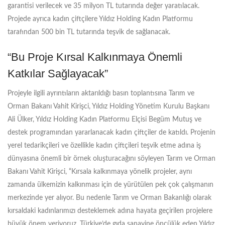
garantisi verilecek ve 35 milyon TL tutarında değer yaratılacak.
Projede ayrıca kadın çiftçilere Yıldız Holding Kadın Platformu
tarafından 500 bin TL tutarında teşvik de sağlanacak.
“Bu Proje Kırsal Kalkınmaya Önemli
Katkılar Sağlayacak”
Projeyle ilgili ayrıntıların aktarıldığı basın toplantısına Tarım ve
Orman Bakanı Vahit Kirişci, Yıldız Holding Yönetim Kurulu Başkanı
Ali Ülker, Yıldız Holding Kadın Platformu Elçisi Begüm Mutuş ve
destek programından yararlanacak kadın çiftçiler de katıldı. Projenin
yerel tedarikçileri ve özellikle kadın çiftçileri teşvik etme adına iş
dünyasına önemli bir örnek oluşturacağını söyleyen Tarım ve Orman
Bakanı Vahit Kirişci, “Kırsala kalkınmaya yönelik projeler, aynı
zamanda ülkemizin kalkınması için de yürütülen pek çok çalışmanın
merkezinde yer alıyor. Bu nedenle Tarım ve Orman Bakanlığı olarak
kırsaldaki kadınlarımızı desteklemek adına hayata geçirilen projelere
büyük önem veriyoruz. Türkiye’de gıda sanayine öncülük eden Yıldız