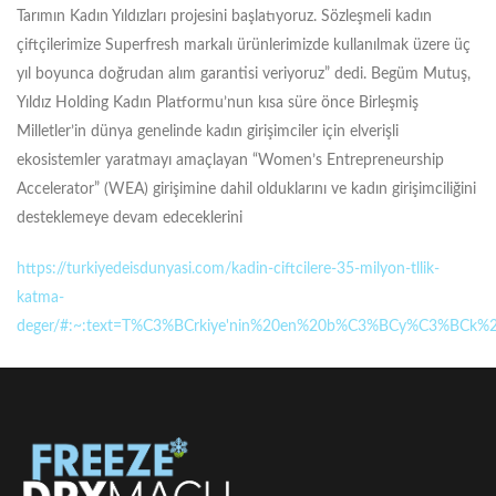
Tarımın Kadın Yıldızları projesini başlatıyoruz. Sözleşmeli kadın
çiftçilerimize Superfresh markalı ürünlerimizde kullanılmak üzere üç
yıl boyunca doğrudan alım garantisi veriyoruz” dedi. Begüm Mutuş,
Yıldız Holding Kadın Platformu’nun kısa süre önce Birleşmiş
Milletler’in dünya genelinde kadın girişimciler için elverişli
ekosistemler yaratmayı amaçlayan “Women’s Entrepreneurship
Accelerator” (WEA) girişimine dahil olduklarını ve kadın girişimciliğini
desteklemeye devam edeceklerini
https://turkiyedeisdunyasi.com/kadin-ciftcilere-35-milyon-tllik-
katma-
deger/#:~:text=T%C3%BCrkiye'nin%20en%20b%C3%BCy%C3%BCk%2